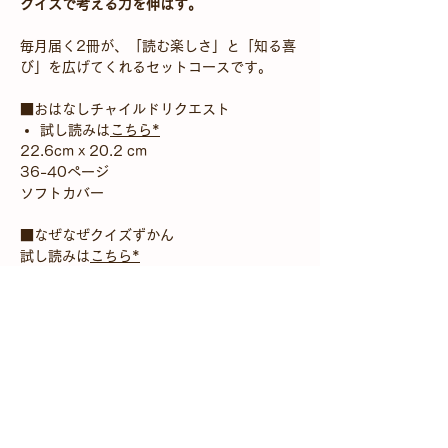
クイズで考える力を伸ばす。
毎月届く2冊が、「読む楽しさ」と「知る喜
び」を広げてくれるセットコースです。
■おはなしチャイルドリクエスト
試し読みは
こちら*
22.6cm x 20.2 cm
36-40ページ
ソフトカバー
■なぜなぜクイズずかん
試し読みは
こちら*
ハードカバー
*試し読みの絵本は実際お届けする絵本とは
異なります
配送料/お届け日について
お値段は、配送料・手数料込みです。別途、